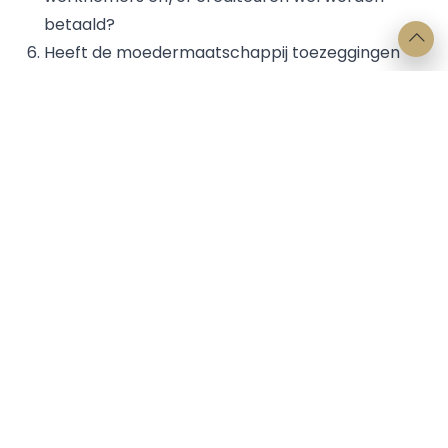
betaald?
Heeft de moedermaatschappij toezeggingen
gedaan aan de werknemers en/of
verwachtingen gewekt die zij niet nakomt?
Als het antwoord op een groot deel van de vragen
bevestigend luidt, kan de moedermaatschappij
aansprakelijk worden gehouden voor de
verplichtingen die de dochtermaatschappij heeft
tegenover haar werknemers, als zij onvoldoende
verhaal biedt.
Bron: verschenen op www.accountant.nl op 1 juli 2014.