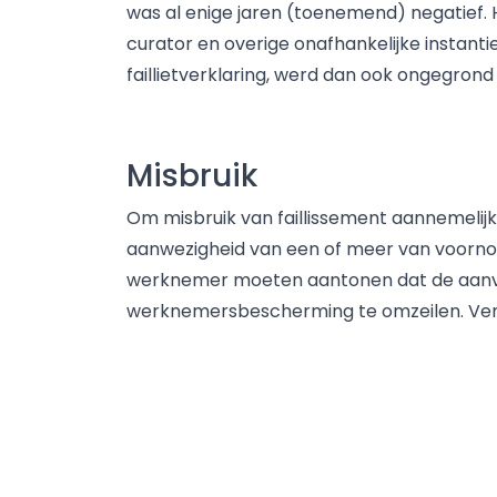
was al enige jaren (toenemend) negatief
curator en overige onafhankelijke instant
faillietverklaring, werd dan ook ongegrond
Misbruik
Om misbruik van faillissement aannemelij
aanwezigheid van een of meer van voornoe
werknemer moeten aantonen dat de aanvra
werknemersbescherming te omzeilen. Verde
niet aan de orde is als het faillissement i
Auteur: Carolin Vethanayagam
Bron: verschenen op www.accountant.nl op