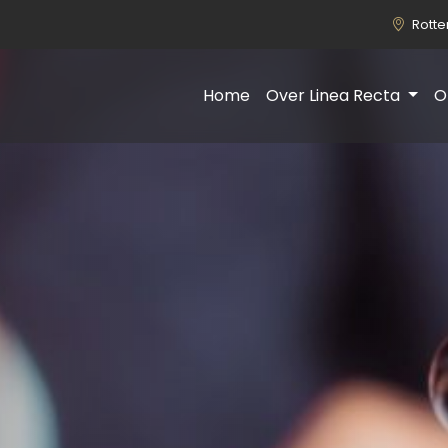
Rott
Home
Over Linea Recta
O