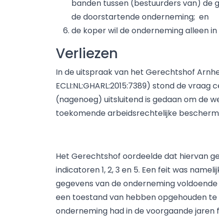
banden tussen (bestuurders van) de g
de doorstartende onderneming; en
de koper wil de onderneming alleen i
Verliezen
In de uitspraak van het Gerechtshof Arnh
ECLI:NL:GHARL:2015:7389) stond de vraag c
(nagenoeg) uitsluitend is gedaan om de w
toekomende arbeidsrechtelijke beschermi
Het Gerechtshof oordeelde dat hiervan g
indicatoren 1, 2, 3 en 5. Een feit was namel
gegevens van de onderneming voldoende 
een toestand van hebben opgehouden te be
onderneming had in de voorgaande jaren f