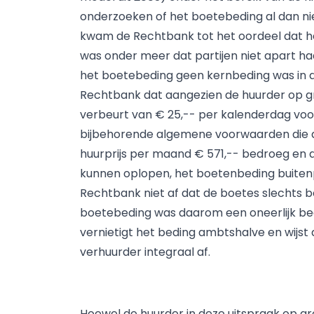
onderzoeken of het boetebeding al dan nie
kwam de Rechtbank tot het oordeel dat he
was onder meer dat partijen niet apart 
het boetebeding geen kernbeding was in de
Rechtbank dat aangezien de huurder op 
verbeurt van € 25,-- per kalenderdag voo
bijbehorende algemene voorwaarden die d
huurprijs per maand € 571,-- bedroeg en d
kunnen oplopen, het boetenbeding buiten
Rechtbank niet af dat de boetes slechts b
boetebeding was daarom een oneerlijk bedi
vernietigt het beding ambtshalve en wijs
verhuurder integraal af.
Hoewel de huurder in deze uitspraak op g