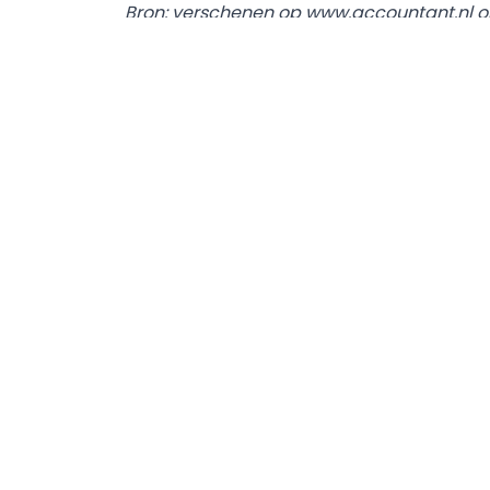
Bron: verschenen op www.accountant.nl op
Auteur: Carolin Vethanayagam
Deel dit artikel
Linea Recta Advocatuur
Linea Recta Advocatuur is een jong en
ambitieus advocatenkantoor gevestigd in he