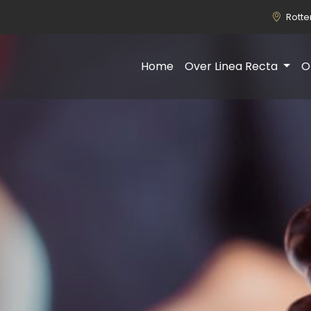
Rott
Home
Over Linea Recta
O