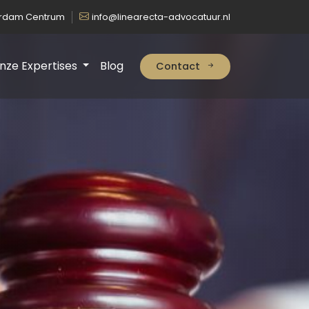
erdam Centrum
info@linearecta-advocatuur.nl
nze Expertises
Blog
Contact