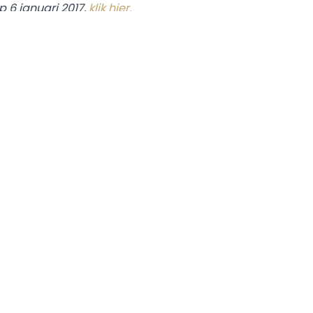
 6 januari 2017,
klik hier.
Blogs
Heeft u v
Wij delen graag onze kennis met
Linea Recta A
t
u. Daarom publiceren wij
Hofplein 20