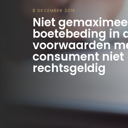
8 DECEMBER 2016
Niet gemaximee
boetebeding in
voorwaarden m
consument niet
rechtsgeldig