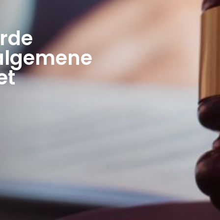
rde
 algemene
et