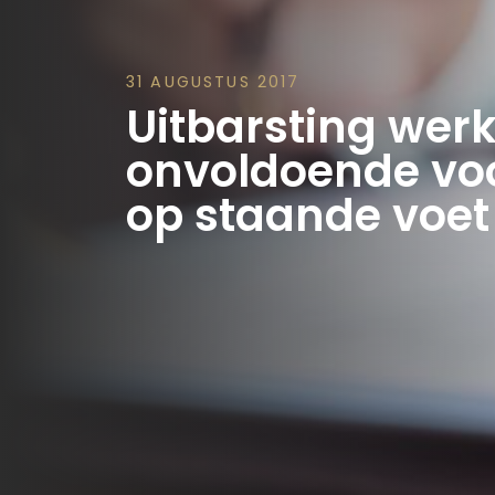
31 AUGUSTUS 2017
Uitbarsting we
onvoldoende voo
op staande voet