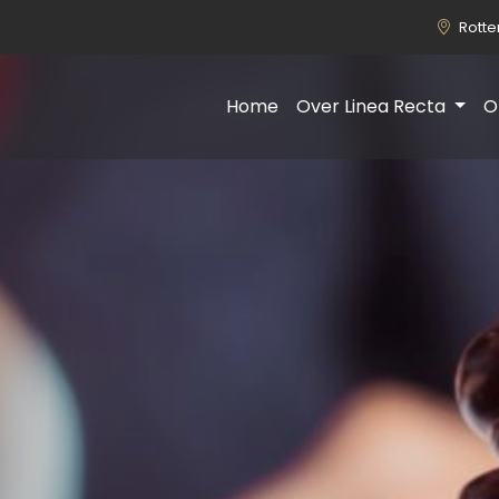
Rott
Home
Over Linea Recta
O