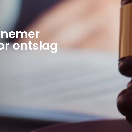
rknemer
r ontslag