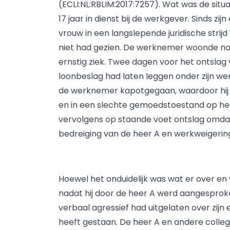
(ECLI:NL:RBLIM:2017:7257). Wat was de situ
17 jaar in dienst bij de werkgever. Sinds zi
vrouw in een langslepende juridische strijd
niet had gezien. De werknemer woonde noo
ernstig ziek. Twee dagen voor het ontsla
loonbeslag had laten leggen onder zijn we
de werknemer kapotgegaan, waardoor hij
en in een slechte gemoedstoestand op het
vervolgens op staande voet ontslag omdat
bedreiging van de heer A en werkweigerin
Hoewel het onduidelijk was wat er over en
nadat hij door de heer A werd aangesproke
verbaal agressief had uitgelaten over zijn
heeft gestaan. De heer A en andere colle