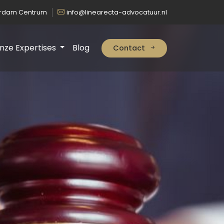
erdam Centrum
info@linearecta-advocatuur.nl
nze Expertises
Blog
Contact