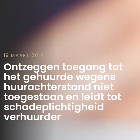
19 MAART 2019
Ontzeggen toegang tot
het gehuurde wegens
huurachterstand niet
toegestaan en leidt tot
schadeplichtigheid
verhuurder