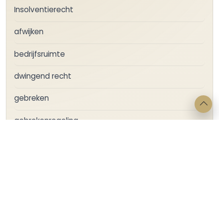
Insolventierecht
afwijken
bedrijfsruimte
dwingend recht
gebreken
gebrekenregeling
huur
huurprijsvermindering
melding + betalingsonmacht + pensioen +
bestuurder