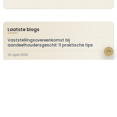
Laatste blogs
Vaststellingsovereenkomst bij
aandeelhoudersgeschil: 11 praktische tips
20 april 2026
Verkeerd product geleverd: recht op levering van
het correct product
24 maart 2026
Ontslag: wanneer is er sprake van
disfunctioneren?
27 februari 2026