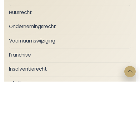
Huurrecht
Ondernemingsrecht
Voornaamswijziging
Franchise
Insolventierecht
afwijken
bedrijfsruimte
dwingend recht
gebreken
gebrekenregeling