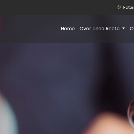
Rott
Home
Over Linea Recta
O