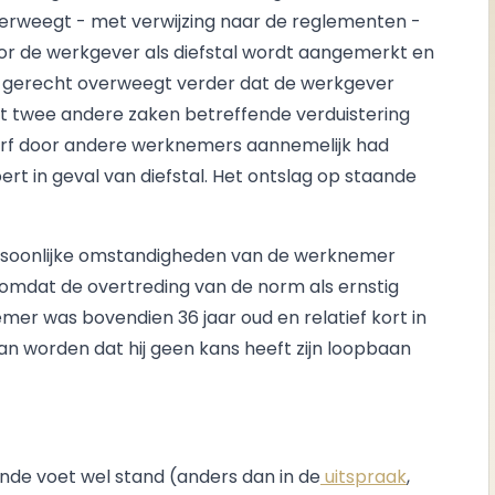
erweegt - met verwijzing naar de reglementen -
or de werkgever als diefstal wordt aangemerkt en
et gerecht overweegt verder dat de werkgever
it twee andere zaken betreffende verduistering
erf door andere werknemers aannemelijk had
ert in geval van diefstal. Het ontslag op staande
ersoonlijke omstandigheden van de werknemer
 omdat de overtreding van de norm als ernstig
emer was bovendien 36 jaar oud en relatief kort in
an worden dat hij geen kans heeft zijn loopbaan
ande voet wel stand (anders dan in de
uitspraak
,