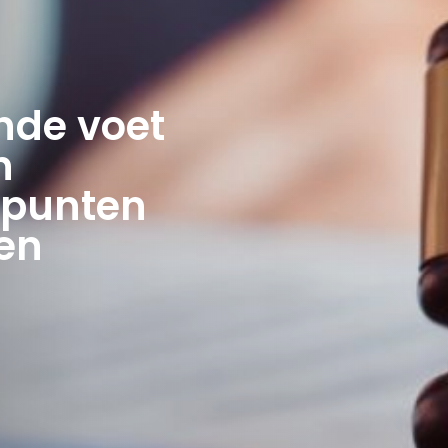
nde voet
n
n punten
gen