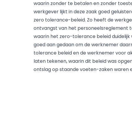
waarin zonder te betalen en zonder to
werkgever lijkt in deze zaak goed geluist
zero tolerance-beleid. Zo heeft de werk
ontvangst van het personeelsreglement t
waarin het zero-tolerance beleid duidelij
goed aan gedaan om de werknemer daarnaast
tolerance beleid en de werknemer voor 
laten tekenen, waarin dit beleid was opg
ontslag op staande voeten-zaken waren e
tolerance-beleid te bewijzen. De werkgever
blijkt dat als een werkgever een zero toler
beleid regelmatig kenbaar te maken aan h
toepast.
Auteur: Carolin Vethanayagam, gepublicee