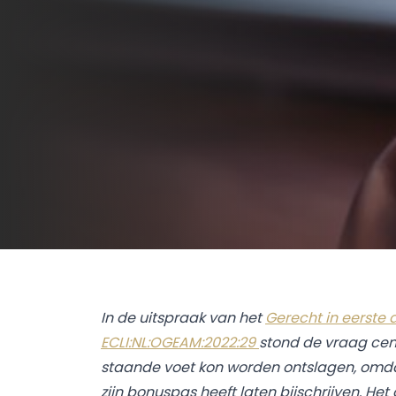
In de uitspraak van het
Gerecht in eerste 
ECLI:NL:OGEAM:2022:29
stond de vraag ce
staande voet kon worden ontslagen, omda
zijn bonuspas heeft laten bijschrijven. H