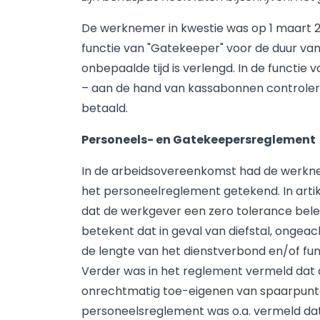
De werknemer in kwestie was op 1 maart 20
functie van "Gatekeeper" voor de duur va
onbepaalde tijd is verlengd. In de functi
– aan de hand van kassabonnen controle
betaald.
Personeels- en Gatekeepersreglement
In de arbeidsovereenkomst had de werkn
het personeelreglement getekend. In arti
dat de werkgever een zero tolerance beleid
betekent dat in geval van diefstal, ongea
de lengte van het dienstverbond en/of funct
Verder was in het reglement vermeld dat 
onrechtmatig toe-eigenen van spaarpunten 
personeelsreglement was o.a. vermeld da