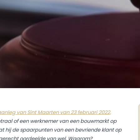
aanleg van Sint Maarten van 23 februari 2022,
ntraal of een werknemer van een bouwmarkt op
t hij de spaarpunten van een bevriende klant op
et gerecht oordeelde van wel. Waarom?