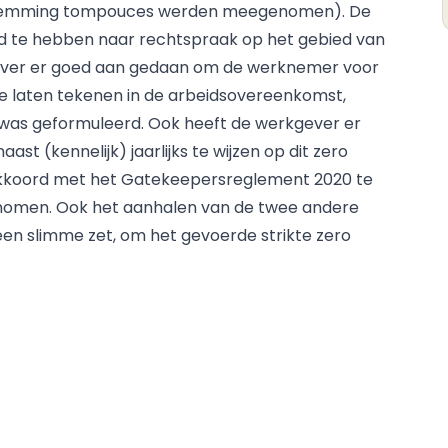
estemming tompouces werden meegenomen). De
erd te hebben naar rechtspraak op het gebied van
gever er goed aan gedaan om de werknemer voor
e laten tekenen in de arbeidsovereenkomst,
k was geformuleerd. Ook heeft de werkgever er
 (kennelijk) jaarlijks te wijzen op dit zero
akkoord met het Gatekeepersreglement 2020 te
enomen. Ook het aanhalen van de twee andere
en slimme zet, om het gevoerde strikte zero
 wordt in het gelijk gesteld. Uit het voorgaande
ance beleid wil voeren, hij er goed aan doet om dit
et personeel en het beleid strikt en consequent
rd op 5 april 2022