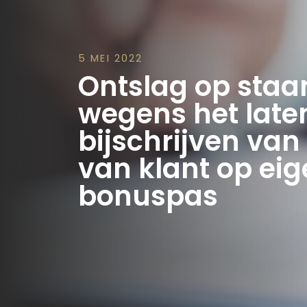
5 MEI 2022
Ontslag op staa
wegens het late
bijschrijven va
van klant op ei
bonuspas