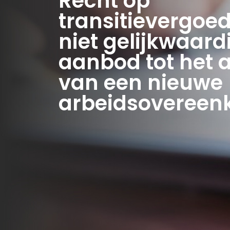
Recht op
transitievergoed
niet gelijkwaardi
aanbod tot het
van een nieuwe
arbeidsovereen