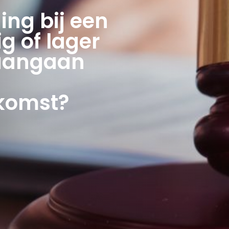
ing bij een
g of lager
 aangaan
komst?