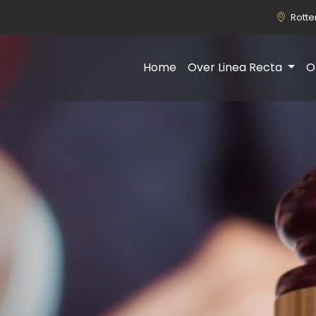
Rott
Home
Over Linea Recta
O