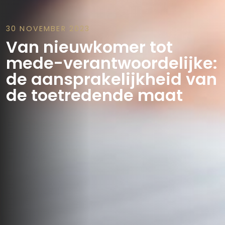
30 NOVEMBER 2023
Van nieuwkomer tot
mede-verantwoordelijke:
de aansprakelijkheid van
de toetredende maat