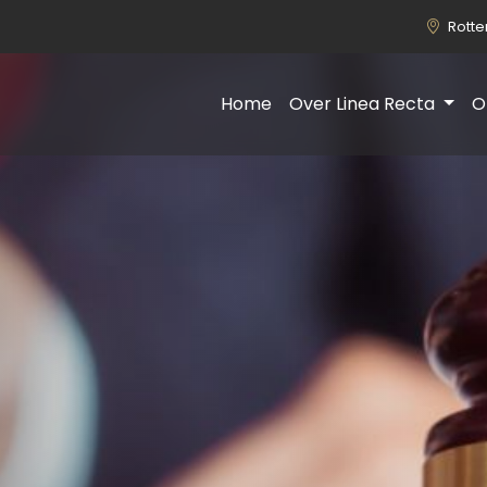
Rott
Home
Over Linea Recta
O