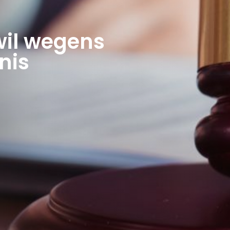
wil wegens
nis