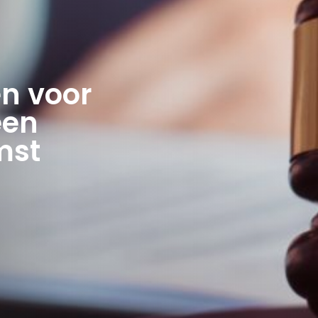
n voor
een
mst