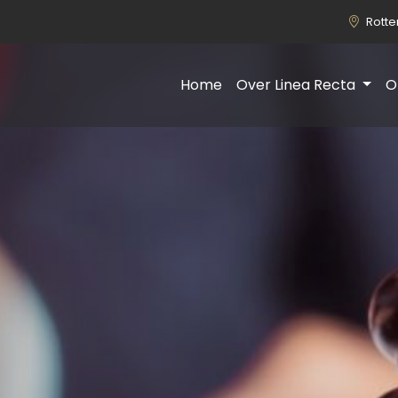
Rott
Home
Over Linea Recta
O