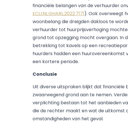
financiële belangen van de verhuurder on
ECLI:NL:GHARL:2022:7171
). Ook overweegt h
woonbelang die dreigden dakloos te worde
verhuurder tot huurprijsverhoging mochten
grond tot opzegging mocht overgaan. In 
betrekking tot kavels op een recreatiepa
huurders hadden een huurovereenkomst vo
een kortere periode.
Conclusie
Uit diverse uitspraken blijkt dat financiël
zwaarwegend grond aan te nemen. Verder
verplichting bestaan tot het aanbieden 
die de rechter maakt en wat de uitkomst 
omstandigheden van het geval.