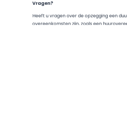
Vragen?
Heeft u vragen over de opzegging een du
overeenkomsten zijn, zoals een huurove
gerust contact met ons op.
Auteur: Carolin Vethanayagam, gepubliceer
Deel dit artikel