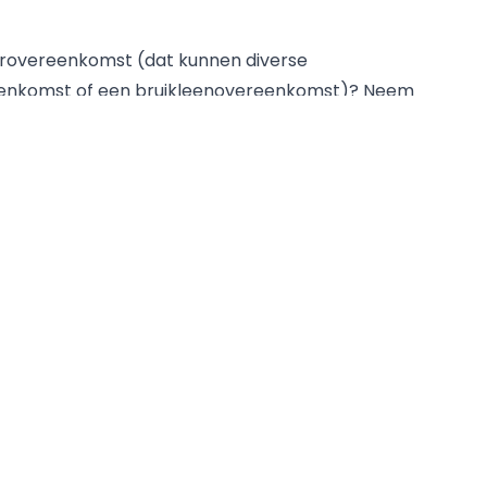
urovereenkomst (dat kunnen diverse
reenkomst of een bruikleenovereenkomst)? Neem
d op 17 april 2025