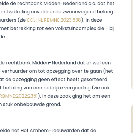
eelde de rechtbank Midden-Nederland o.a. dat het
herontwikkeling onvoldoende zwaarwegend belang
urders (zie
ECLI:NL:RBMNE:2023:638
). In deze
et betrekking tot een volkstuincomplex die - bij
de.
e de rechtbank Midden-Nederland dat er wel een
 verhuurder om tot opzegging over te gaan (het
at de opzegging geen effect heeft gesorteerd
betaling van een redelijke vergoeding (zie ook
:RBMNE:2022:2351
). In deze zaak ging het om een
n stuk onbebouwde grond.
deelde het Hof Arnhem-Leeuwarden dat de