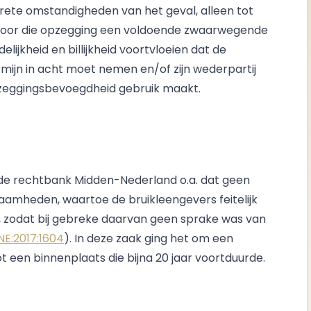
ete omstandigheden van het geval, alleen tot
 voor die opzegging een voldoende zwaarwegende
lijkheid en billijkheid voortvloeien dat de
ijn in acht moet nemen en/of zijn wederpartij
 opzeggingsbevoegdheid gebruik maakt.
lde rechtbank Midden-Nederland o.a. dat geen
amheden, waartoe de bruikleengevers feitelijk
 zodat bij gebreke daarvan geen sprake was van
NE:2017:1604
). In deze zaak ging het om een
een binnenplaats die bijna 20 jaar voortduurde.