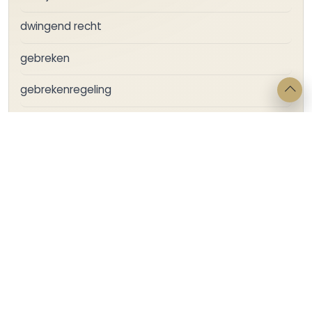
dwingend recht
gebreken
gebrekenregeling
huur
huurprijsvermindering
melding + betalingsonmacht + pensioen +
bestuurder
opschorting huur
verhelpen gebrek
woning