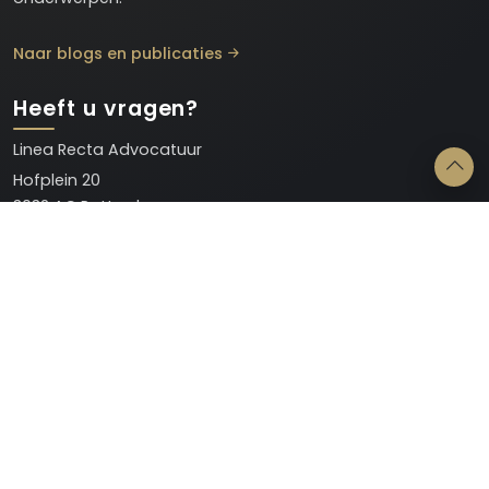
Naar blogs en publicaties
Heeft u vragen?
Linea Recta Advocatuur
Hofplein 20
3032 AC Rotterdam
E:
info@linearecta-advocatuur.nl
T:
010 – 123 45 67
Juridische info
Disclaimer
Algemene Voorwaarden
Geschillenregeling
Privacyverklaring