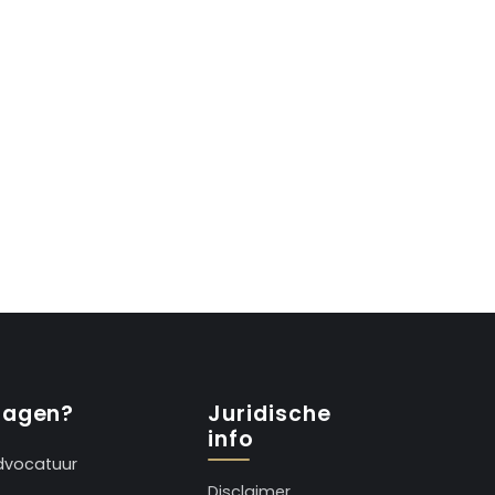
ragen?
Juridische
info
dvocatuur
Disclaimer