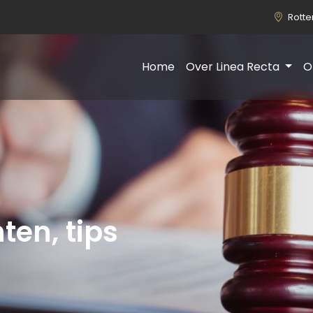
Rott
Home
Over Linea Recta
O
ten, tips