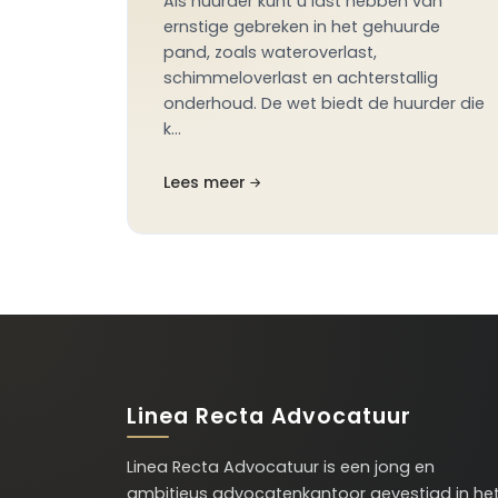
Als huurder kunt u last hebben van
ernstige gebreken in het gehuurde
pand, zoals wateroverlast,
schimmeloverlast en achterstallig
onderhoud. De wet biedt de huurder die
k…
Lees meer
Linea Recta Advocatuur
Linea Recta Advocatuur is een jong en
ambitieus advocatenkantoor gevestigd in he