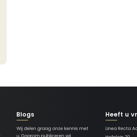
Blogs
Heeft u v
Wij delen graag onze kennis met
Linea Recta A
t
u. Daarom publiceren wij