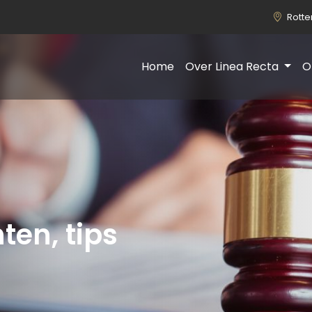
Rott
Home
Over Linea Recta
O
ten, tips