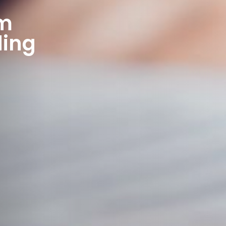
om
ding