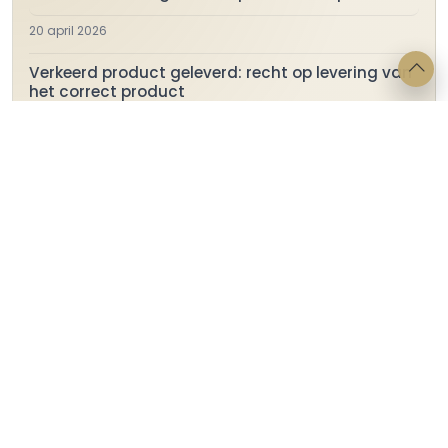
20 april 2026
Verkeerd product geleverd: recht op levering van
het correct product
24 maart 2026
Ontslag: wanneer is er sprake van
disfunctioneren?
27 februari 2026
Geen huurovereenkomst, wel betalen voor het
gebruik
17 februari 2026