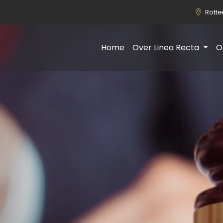
Rott
Home
Over Linea Recta
O