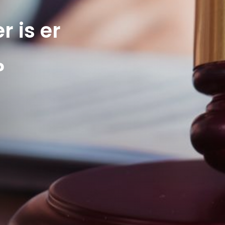
 is er
?