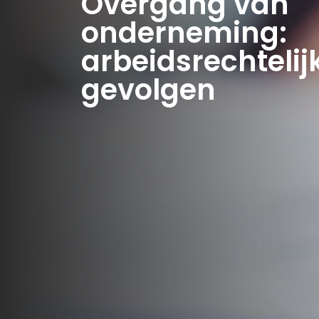
Overgang van
onderneming:
arbeidsrechtelij
gevolgen