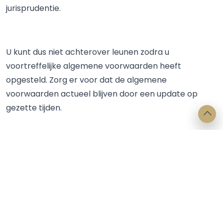
jurisprudentie.
U kunt dus niet achterover leunen zodra u
voortreffelijke algemene voorwaarden heeft
opgesteld. Zorg er voor dat de algemene
voorwaarden actueel blijven door een update op
gezette tijden.
Bron: verschenen op www.accountant.nl op 21
juni 2016.
Auteur: Carolin Vethanayagam