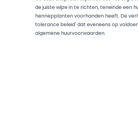
de juiste wijze in te richten, teneinde een
hennepplanten voorhanden heeft. De verhu
tolerance beleid' dat eveneens op voldoen
algemene huurvoorwaarden.
Gepubliceerd op 1 oktober 2016 door Car
Deel dit artikel