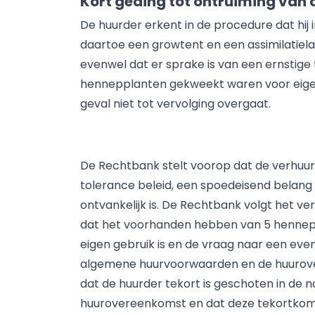
Kort geding tot ontruiming van
De huurder erkent in de procedure dat hi
daartoe een growtent en een assimilatiel
evenwel dat er sprake is van een ernstig
hennepplanten gekweekt waren voor eigen 
geval niet tot vervolging overgaat.
De Rechtbank stelt voorop dat de verhuur
tolerance beleid, een spoedeisend belang he
ontvankelijk is. De Rechtbank volgt het v
dat het voorhanden hebben van 5 henneppl
eigen gebruik is en de vraag naar een event
algemene huurvoorwaarden en de huurov
dat de huurder tekort is geschoten in de n
huurovereenkomst en dat deze tekortkomin