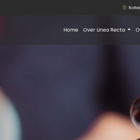
Rott
Home
Over Linea Recta
O