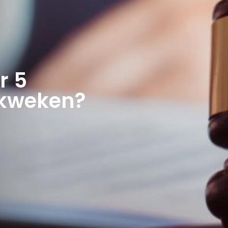
r 5
 kweken?