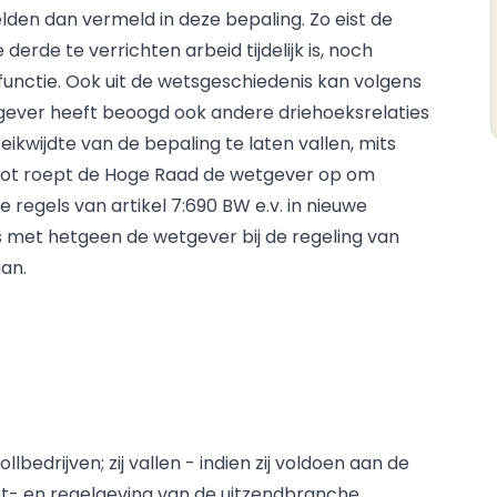
den dan vermeld in deze bepaling. Zo eist de
 derde te verrichten arbeid tijdelijk is, noch
unctie. Ook uit de wetsgeschiedenis kan volgens
gever heeft beoogd ook andere driehoeksrelaties
reikwijdte van de bepaling te laten vallen, mits
slot roept de Hoge Raad de wetgever op om
e regels van artikel 7:690 BW e.v. in nieuwe
d is met hetgeen de wetgever bij de regeling van
aan.
bedrijven; zij vallen - indien zij voldoen aan de
wet- en regelgeving van de uitzendbranche,