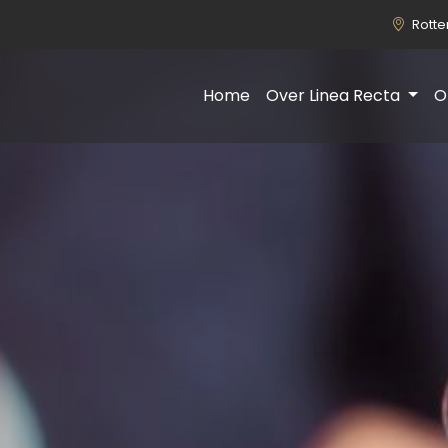
Rott
Home
Over Linea Recta
O