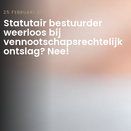
25 FEBRUARI 2019
Statutair bestuurder
weerloos bij
vennootschapsrechtelijk
ontslag? Nee!