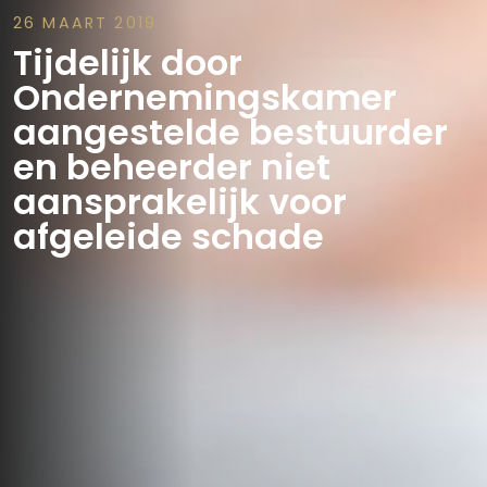
26 MAART 2019
Tijdelijk door
Ondernemingskamer
aangestelde bestuurder
en beheerder niet
aansprakelijk voor
afgeleide schade