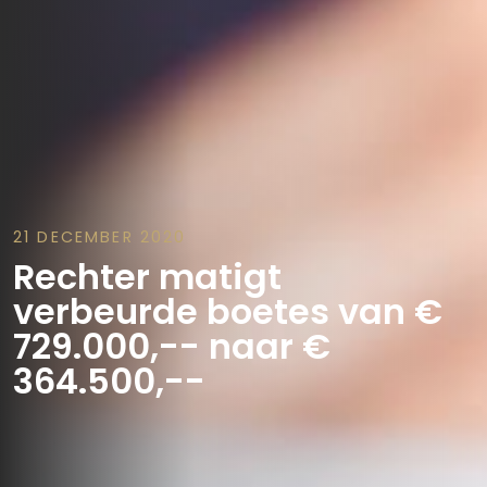
21 DECEMBER 2020
Rechter matigt
verbeurde boetes van €
729.000,-- naar €
364.500,--