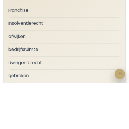
Franchise
Insolventierecht
afwijken
bedrijfsruimte
dwingend recht
gebreken
gebrekenregeling
huur
huurprijsvermindering
melding + betalingsonmacht + pensioen +