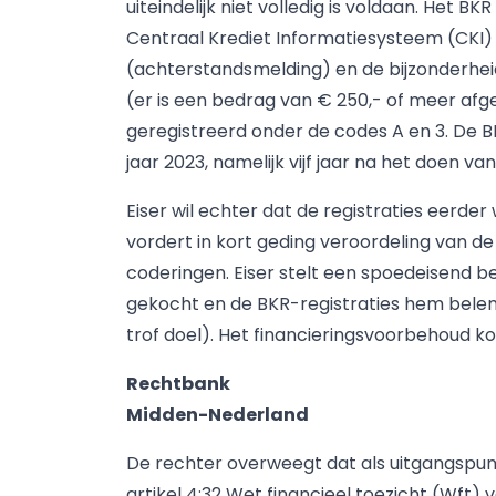
uiteindelijk niet volledig is voldaan. Het 
Centraal Krediet Informatiesysteem (CKI)
(achterstandsmelding) en de bijzonderheid
(er is een bedrag van € 250,- of meer afg
geregistreerd onder de codes A en 3. De B
jaar 2023, namelijk vijf jaar na het doen va
Eiser wil echter dat de registraties eerder
vordert in kort geding veroordeling van d
coderingen. Eiser stelt een spoedeisend b
gekocht en de BKR-registraties hem belemm
trof doel). Het financieringsvoorbehoud ko
Rechtbank
Midden-Nederland
De rechter overweegt dat als uitgangspun
artikel 4:32 Wet financieel toezicht (Wft) 