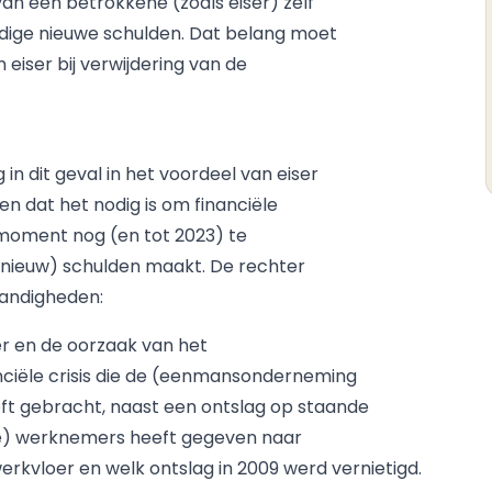
an een betrokkene (zoals eiser) zelf
ige nieuwe schulden. Dat belang moet
iser bij verwijdering van de
n dit geval in het voordeel van eiser
ken dat het nodig is om financiële
 moment nog (en tot 2023) te
pnieuw) schulden maakt. De rechter
tandigheden:
er en de oorzaak van het
anciële crisis die de (eenmansonderneming
eft gebracht, naast een ontslag op staande
ige) werknemers heeft gegeven naar
erkvloer en welk ontslag in 2009 werd vernietigd.