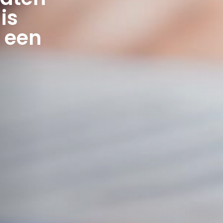
is
a een