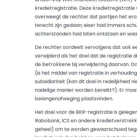
kredietregistratie. Deze kredietregistrati
overweegt de rechter dat partijen het erove
terecht zijn gedaan; eiser had immers schu
achterstanden had laten ontstaan en waarb
De rechter oordeelt vervolgens dat ook e
verwijderd als het doel dat de registratie
de betrokkene bij verwijdering daarvan. Da
(is het middel van registratie in verhoud
subsidiariteit (kan dit doel in redelijkhei
nadelige manier worden bereikt?). Er moet 
belangenafweging plaatsvinden.
Het doel voor de BKR-registratie is gelege
Rabobank, ICS en andere kredietverstrek
geheel) om te worden gewaarschuwd tege