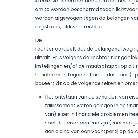
kredietverleden hebben en in het belang v
om te worden beschermd tegen lichtvaard
worden afgewogen tegen de belangen van e
registratie, aldus de rechter.
De
rechter oordeelt dat de belangenafweging i
uitvalt. Er is volgens de rechter niet geble
instellingen en/of de maatschappij op dit
beschermen tegen het risico dat eiser (o
baseert dit op de volgende feiten en oms
Het ontstaan van de schulden van eis
faillissement waren gelegen in de fin
van) eiser in financiële problemen he
voet dat eiser één van zijn (voormal
aanleiding van een vechtpartij op de w