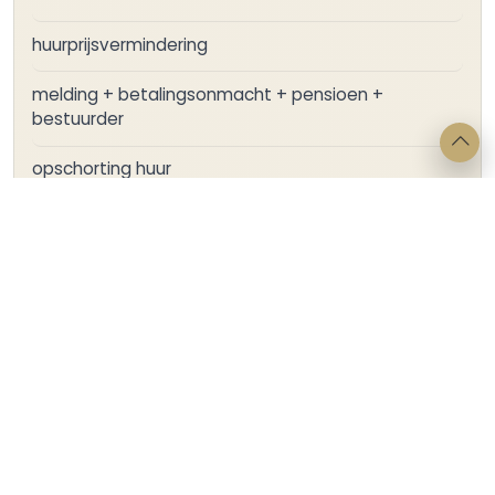
huurprijsvermindering
melding + betalingsonmacht + pensioen +
bestuurder
opschorting huur
verhelpen gebrek
woning
Laatste blogs
Vaststellingsovereenkomst bij
aandeelhoudersgeschil: 11 praktische tips