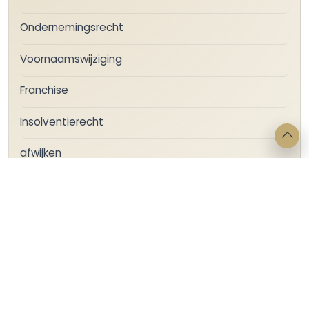
Ondernemingsrecht
Voornaamswijziging
Franchise
Insolventierecht
afwijken
bedrijfsruimte
dwingend recht
gebreken
gebrekenregeling