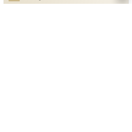
Vaststellingsovereenkomst bij
aandeelhoudersgeschil: 11 praktische tips
20 april 2026
Verkeerd product geleverd: recht op levering van
het correct product
24 maart 2026
Ontslag: wanneer is er sprake van
disfunctioneren?
27 februari 2026
Geen huurovereenkomst, wel betalen voor het
gebruik
17 februari 2026